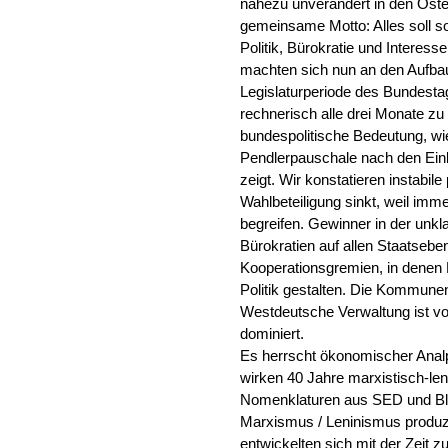
nahezu unverändert in den Osten
gemeinsame Motto: Alles soll so 
Politik, Bürokratie und Interes
machten sich nun an den Aufbau
Legislaturperiode des Bundest
rechnerisch alle drei Monate 
bundespolitische Bedeutung, wi
Pendlerpauschale nach den Ei
zeigt. Wir konstatieren instabil
Wahlbeteiligung sinkt, weil im
begreifen. Gewinner in der unkl
Bürokratien auf allen Staatsebe
Kooperationsgremien, in denen 
Politik gestalten. Die Kommunen
Westdeutsche Verwaltung ist von
dominiert.
Es herrscht ökonomischer Anal
wirken 40 Jahre marxistisch-len
Nomenklaturen aus SED und Blo
Marxismus / Leninismus produz
entwickelten sich mit der Zeit