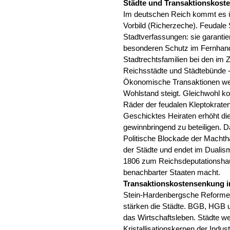
Städte und Transaktionskost
Im deutschen Reich kommt es ü
Vorbild (Richerzeche). Feudale 
Stadtverfassungen: sie garantie
besonderen Schutz im Fernhande
Stadtrechtsfamilien bei den im 
Reichsstädte und Städtebünde -
Ökonomische Transaktionen werd
Wohlstand steigt. Gleichwohl k
Räder der feudalen Kleptokraten.
Geschicktes Heiraten erhöht di
gewinnbringend zu beteiligen. Da
Politische Blockade der Machth
der Städte und endet im Dualis
1806 zum Reichsdeputationshau
benachbarter Staaten macht.
Transaktionskostensenkung i
Stein-Hardenbergsche Reforme
stärken die Städte. BGB, HGB 
das Wirtschaftsleben. Städte w
Kristallisationskernen der Indu