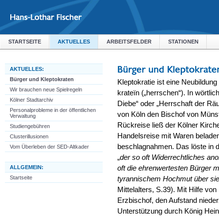
STARTSEITE
AKTUELLES
ARBEITSFELDER
STATIONEN
AKTUELLES:
Bürger und Kleptokraten
Kleptokratie ist eine Neubildung
Wir brauchen neue Spielregeln
krateïn („herrschen“). In wörtli
Kölner Stadtarchiv
Diebe“ oder „Herrschaft der Rä
Personalprobleme in der öffentlichen
von Köln den Bischof von Münst
Verwaltung
Rückreise ließ der Kölner Kirch
Studiengebühren
Handelsreise mit Waren beladen
Clusterillusionen
beschlagnahmen. Das löste in d
Vom Überleben der SED-Altkader
„
der so oft Widerrechtliches an
ALLGEMEIN:
oft die ehrenwertesten Bürger 
Startseite
tyrannischem Hochmut über si
Mittelalters, S.39). Mit Hilfe 
Erzbischof, den Aufstand niede
Unterstützung durch König Heinr