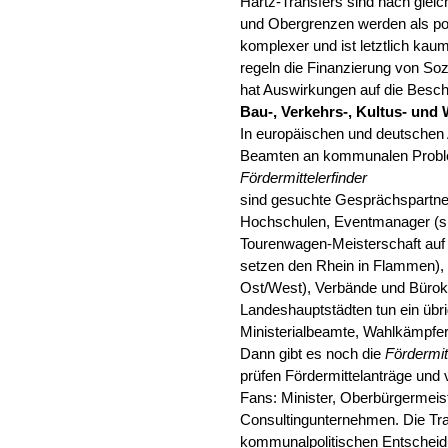
Hartz-Transfers sind nach gleic
und Obergrenzen werden als po
komplexer und ist letztlich ka
regeln die Finanzierung von Soz
hat Auswirkungen auf die Besch
Bau-, Verkehrs-, Kultus- un
In europäischen und deutschen
Beamten an kommunalen Prob
Fördermittelerfinder
sind gesuchte Gesprächspartner
Hochschulen, Eventmanager (si
Tourenwagen-Meisterschaft auf 
setzen den Rhein in Flammen), 
Ost/West), Verbände und Bürokr
Landeshauptstädten tun ein ü
Ministerialbeamte, Wahlkämpfe
Dann gibt es noch die
Fördermit
prüfen Fördermittelanträge und v
Fans: Minister, Oberbürgermeis
Consultingunternehmen. Die Tra
kommunalpolitischen Entscheid